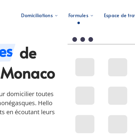
Domiciliations
Formules
Espace de tra
es
de
à Monaco
r domicilier toutes
 monégasques. Hello
nts en écoutant leurs