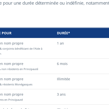
pte pour une durée déterminée ou indéfinie, notammen
E POUR
DURÉE*
 en nom propre
1 an
 conjoints bénéficiant de l'Aide à
on
 en nom propre
6 mois
& non résidents en Principauté
 en nom propre
Illimitée
& résidents Monégasques
 en nom propre
3 ans
nts en Principauté