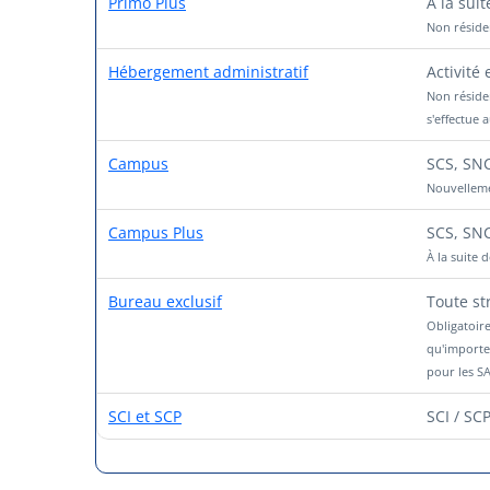
Primo Plus
À la sui
Non réside
Hébergement administratif
Activité
Non résiden
s'effectue 
Campus
SCS, SN
Nouvelleme
Campus Plus
SCS, SN
À la suite
Bureau exclusif
Toute st
Obligatoir
qu'importe 
pour les S
SCI et SCP
SCI / SC