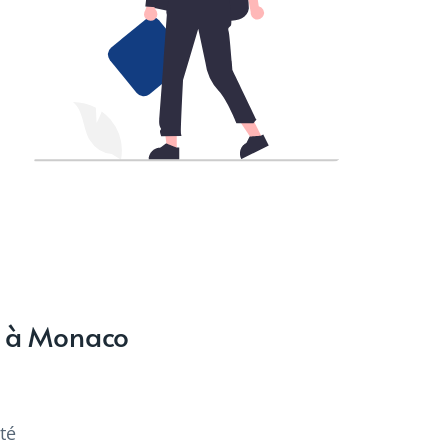
es à Monaco
té