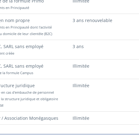
te de la formule Primo
Illimitée
nts en Principauté
 en nom propre
3 ans renouvelable
ts en Principauté dont l'activité
au domicile de leur clientèle (B2C)
C, SARL sans employé
3 ans
nt créée
C, SARL sans employé
Illimitée
 de la formule Campus
ructure juridique
Illimitée
e en cas d'embauche de personnel
la structure juridique et obligatoire
AM
P / Association Monégasques
Illimitée